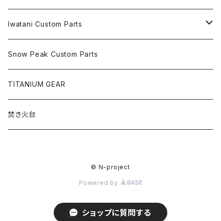
テーブル
遮熱板
Iwatani Custom Parts
五徳
遮熱板
Snow Peak Custom Parts
風防
五徳
TITANIUM GEAR
風防
焚き火台
© N-project
Powered by
ショップに質問する